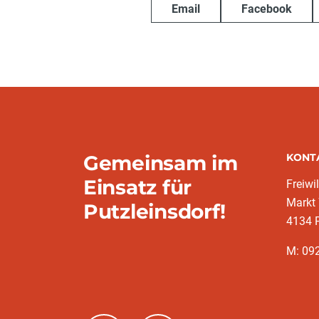
Email
Facebook
Gemeinsam im
KONT
Einsatz für
Freiwi
Markt
Putzleinsdorf!
4134 P
M: 092