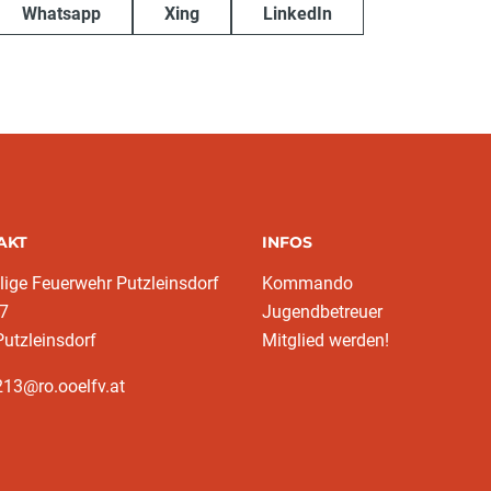
Whatsapp
Xing
LinkedIn
AKT
INFOS
llige Feuerwehr Putzleinsdorf
Kommando
 7
Jugendbetreuer
utzleinsdorf
Mitglied werden!
13@ro.ooelfv.at