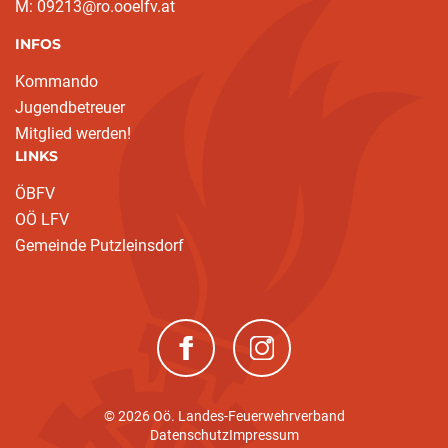
M: 09213@ro.ooelfv.at
INFOS
Kommando
Jugendbetreuer
Mitglied werden!
LINKS
ÖBFV
OÖ LFV
Gemeinde Putzleinsdorf
(neues Fenster)
(neues Fenster)
© 2026 Oö. Landes-Feuerwehrverband
Datenschutz
Impressum